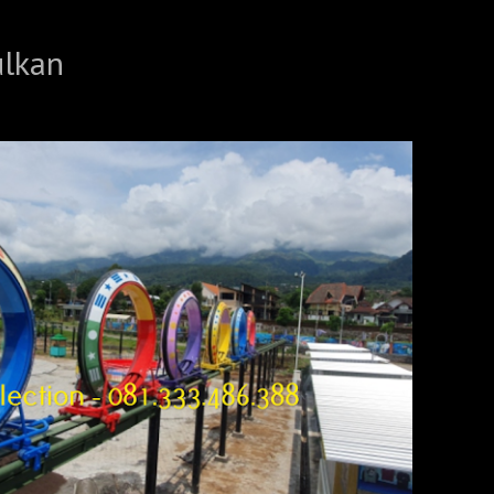
ulkan
 with.