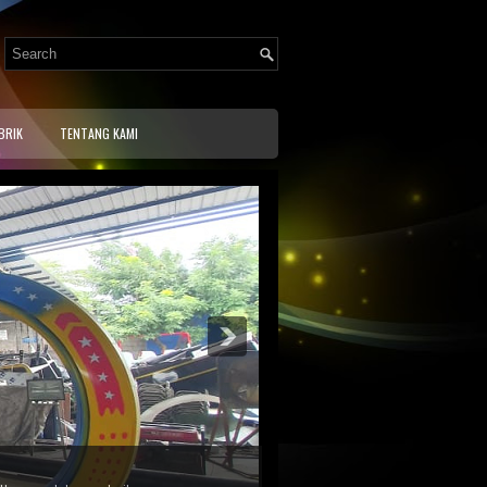
ound Surabaya, Pabrik Mainan Playground Jakarta, Pabrik Mainan
nan Wisata, Produsen Mainan Wisata, Wahana Mainan Sepeda Udara, Mainan
ngin, Produsen Mainan.
BRIK
TENTANG KAMI