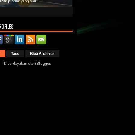
lkan produk yang baik.
ROFILES
r
Tags
Blog Archives
Diberdayakan oleh
Blogger
.