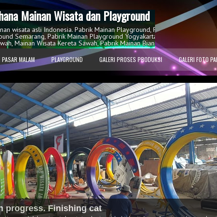
ana Mainan Wisata dan Playground
inan wisata asli Indonesia. Pabrik Mainan Playground, Pabrik Mainan Playgr
ound Semarang, Pabrik Mainan Playground Yogyakarta, Pabrik Wahana Mai
wah, Mainan Wisata Kereta Sawah, Pabrik Mainan Bianglala, Mainan Kincir A
 PASAR MALAM
PLAYGROUND
GALERI PROSES PRODUKSI
GALERI FOTO PA
n progress. Finishing cat