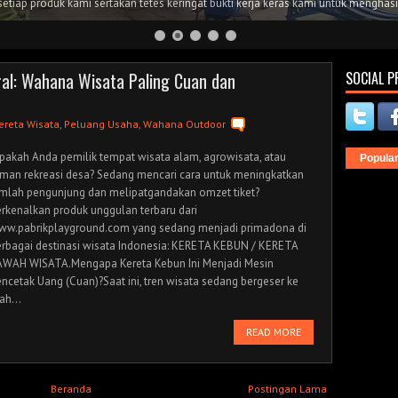
etiap produk kami sertakan tetes keringat bukti kerja keras kami untuk menghasi
ral: Wahana Wisata Paling Cuan dan
SOCIAL P
ereta Wisata
,
Peluang Usaha
,
Wahana Outdoor
akah Anda pemilik tempat wisata alam, agrowisata, atau
Popula
man rekreasi desa? Sedang mencari cara untuk meningkatkan
umlah pengunjung dan melipatgandakan omzet tiket?
rkenalkan produk unggulan terbaru dari
ww.pabrikplayground.com yang sedang menjadi primadona di
rbagai destinasi wisata Indonesia: KERETA KEBUN / KERETA
AWAH WISATA.Mengapa Kereta Kebun Ini Menjadi Mesin
ncetak Uang (Cuan)?Saat ini, tren wisata sedang bergeser ke
ah...
READ MORE
Beranda
Postingan Lama