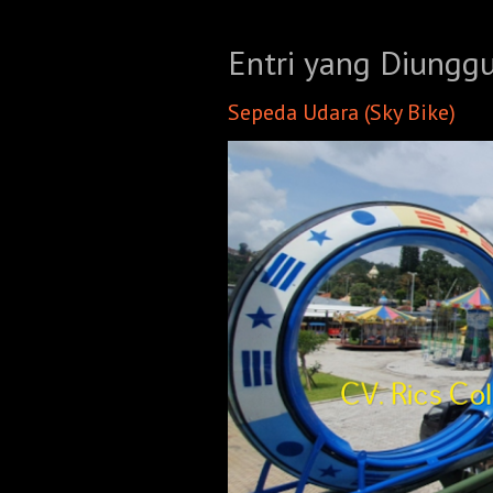
Entri yang Diungg
Sepeda Udara (Sky Bike)
Header Background Image. Ideal width 1600px