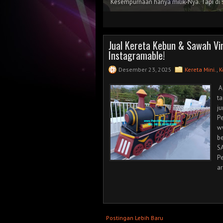
Kesempurnaan hanya milik-Nya. Tapi di s
1
2
3
4
5
Jual Kereta Kebun & Sawah Vi
Instagramable!
Desember 23, 2025
Kereta Mini.
,
K
Ap
ta
j
Pe
Header Background
w
be
S
Pe
ar
Postingan Lebih Baru