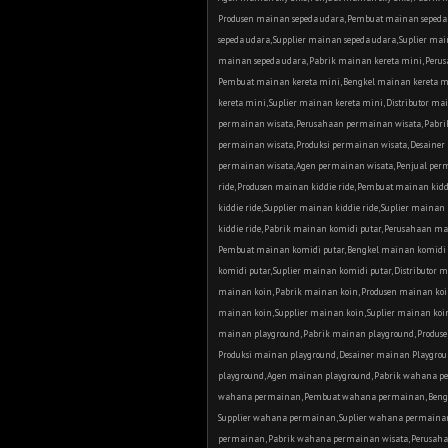
Produsen mainan sepeda udara, Pembuat mainan sepeda 
sepeda udara, Supplier mainan sepeda udara, Suplier ma
mainan sepeda udara, Pabrik mainan kereta mini, Peru
Pembuat mainan kereta mini, Bengkel mainan kereta mi
kereta mini, Suplier mainan kereta mini, Distributor m
permainan wisata, Perusahaan permainan wisata, Pabri
permainan wisata, Produksi permainan wisata, Desainer 
permainan wisata, Agen permainan wisata, Penjual perm
ride, Produsen mainan kiddie ride, Pembuat mainan kiddi
kiddie ride, Supplier mainan kiddie ride, Suplier mainan
kiddie ride, Pabrik mainan komidi putar, Perusahaan m
Pembuat mainan komidi putar, Bengkel mainan komidi p
komidi putar, Suplier mainan komidi putar, Distributor
Header Background Image. Ideal width 1600px
mainan koin, Pabrik mainan koin, Produsen mainan koi
mainan koin, Supplier mainan koin, Suplier mainan koi
mainan playground, Pabrik mainan playground, Produs
Produksi mainan playground, Desainer mainan Playgroun
playground, Agen mainan playground, Pabrik wahana 
wahana permainan, Pembuat wahana permainan, Bengk
Supplier wahana permainan, Suplier wahana permaina
permainan, Pabrik wahana permainan wisata, Perusah