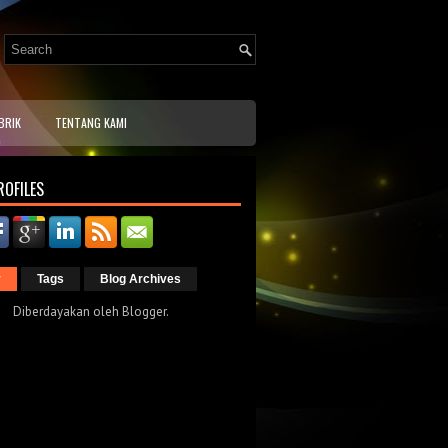
ound Surabaya, Pabrik Mainan Playground Jakarta, Pabrik Mainan
nan Wisata, Produsen Mainan Wisata, Wahana Mainan Sepeda Udara, Mainan
ngin, Produsen Mainan.
BRIK
TENTANG KAMI
ROFILES
r
Tags
Blog Archives
Diberdayakan oleh
Blogger
.