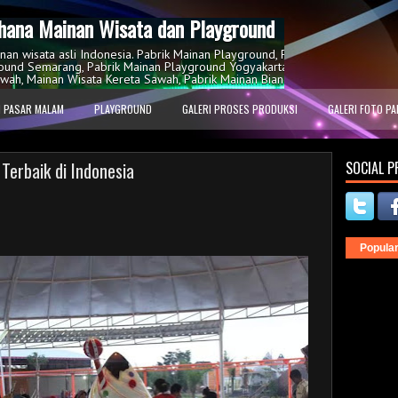
ana Mainan Wisata dan Playground
inan wisata asli Indonesia. Pabrik Mainan Playground, Pabrik Mainan Playgr
ound Semarang, Pabrik Mainan Playground Yogyakarta, Pabrik Wahana Mai
wah, Mainan Wisata Kereta Sawah, Pabrik Mainan Bianglala, Mainan Kincir A
 PASAR MALAM
PLAYGROUND
GALERI PROSES PRODUKSI
GALERI FOTO PA
Terbaik di Indonesia
SOCIAL P
Popula