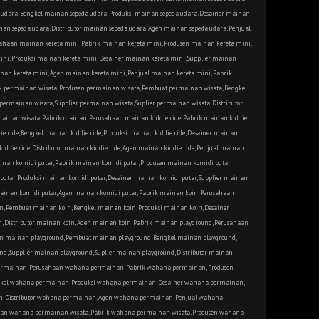
udara, Bengkel mainan sepeda udara, Produksi mainan sepeda udara, Desainer mainan
inan sepeda udara, Distributor mainan sepeda udara, Agen mainan sepeda udara, Penjual
sahaan mainan kereta mini, Pabrik mainan kereta mini, Produsen mainan kereta mini,
ni, Produksi mainan kereta mini, Desainer mainan kereta mini, Supplier mainan
ainan kereta mini, Agen mainan kereta mini, Penjual mainan kereta mini, Pabrik
k permainan wisata, Produsen permainan wisata, Pembuat permainan wisata, Bengkel
permainan wisata, Supplier permainan wisata, Suplier permainan wisata, Distributor
ainan wisata, Pabrik mainan, Perusahaan mainan kiddie ride, Pabrik mainan kiddie
e ride, Bengkel mainan kiddie ride, Produksi mainan kiddie ride, Desainer mainan
 kiddie ride, Distributor mainan kiddie ride, Agen mainan kiddie ride, Penjual mainan
ainan komidi putar, Pabrik mainan komidi putar, Produsen mainan komidi putar,
utar, Produksi mainan komidi putar, Desainer mainan komidi putar, Supplier mainan
 mainan komidi putar, Agen mainan komidi putar, Pabrik mainan koin, Perusahaan
 with.
n, Pembuat mainan koin, Bengkel mainan koin, Produksi mainan koin, Desainer
n, Distributor mainan koin, Agen mainan koin, Pabrik mainan playground, Perusahaan
en mainan playground, Pembuat mainan playground, Bengkel mainan playground,
d, Supplier mainan playground, Suplier mainan playground, Distributor mainan
permainan, Perusahaan wahana permainan, Pabrik wahana permainan, Produsen
el wahana permainan, Produksi wahana permainan, Desainer wahana permainan,
n, Distributor wahana permainan, Agen wahana permainan, Penjual wahana
aan wahana permainan wisata, Pabrik wahana permainan wisata, Produsen wahana